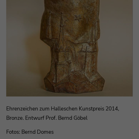
Drop us a line
info@yourdomain.com
About us
Lorem ipsum dolor sit amet, consectetuer
adipiscing elit.
Aenean commodo ligula eget dolor. Aenean
massa. Cum sociis natoque penatibus et magnis
dis parturient montes, nascetur ridiculus mus.
Donec quam felis, ultricies nec.
Ehrenzeichen zum Halleschen Kunstpreis 2014,
Bronze. Entwurf Prof. Bernd Göbel
Fotos: Bernd Domes