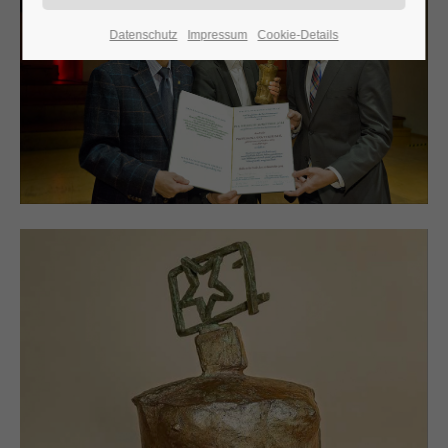
Datenschutz
Impressum
Cookie-Details
24h
/ 365days
We offer support for our customers
Mon - Fri 8:00am - 5:00pm
(GMT +1)
Get in touch
Cybersteel Inc.
376-293 City Road, Suite 600
San Francisco, CA 94102
Have any questions?
+44 1234 567 890