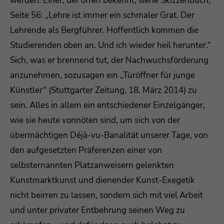
werden. Einer, der offen bekennt, siehe Skizzenbuch,
Seite 56: „Lehre ist immer ein schmaler Grat. Der
Lehrende als Bergführer. Hoffentlich kommen die
Studierenden oben an. Und ich wieder heil herunter.“
Sich, was er brennend tut, der Nachwuchsförderung
anzunehmen, sozusagen ein „Türöffner für junge
Künstler“ (Stuttgarter Zeitung, 18. März 2014) zu
sein. Alles in allem ein entschiedener Einzelgänger,
wie sie heute vonnöten sind, um sich von der
übermächtigen Déjà-vu-Banalität unserer Tage, von
den aufgesetzten Präferenzen einer von
selbsternannten Platzanweisern gelenkten
Kunstmarktkunst und dienender Kunst-Exegetik
nicht beirren zu lassen, sondern sich mit viel Arbeit
und unter privater Entbehrung seinen Weg zu