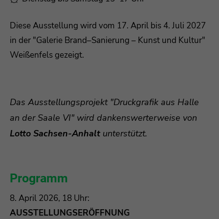
Drop us a line
Diese Ausstellung wird vom 17. April bis 4. Juli 2027
info@yourdomain.com
in der "Galerie Brand–Sanierung – Kunst und Kultur"
Weißenfels gezeigt.
About us
Lorem ipsum dolor sit amet, consectetuer
adipiscing elit.
Das Ausstellungsprojekt "Druckgrafik aus Halle
Aenean commodo ligula eget dolor. Aenean
an der Saale VI" wird dankenswerterweise von
massa. Cum sociis natoque penatibus et magnis
Lotto Sachsen-Anhalt
unterstützt.
dis parturient montes, nascetur ridiculus mus.
Donec quam felis, ultricies nec.
Programm
8. April 2026, 18 Uhr:
AUSSTELLUNGSERÖFFNUNG