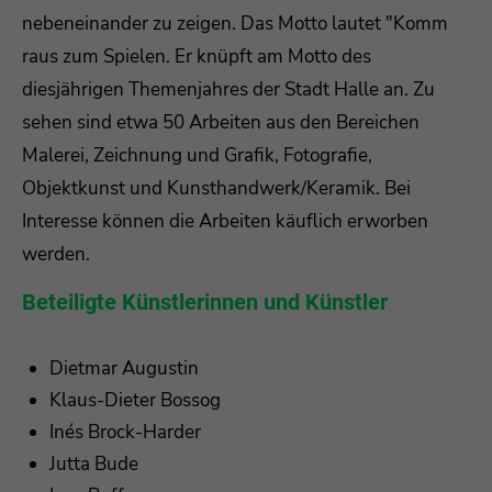
nebeneinander zu zeigen. Das Motto lautet "Komm
Drop us a line
raus zum Spielen. Er knüpft am Motto des
info@yourdomain.com
diesjährigen Themenjahres der Stadt Halle an. Zu
sehen sind etwa 50 Arbeiten aus den Bereichen
About us
Malerei, Zeichnung und Grafik, Fotografie,
Lorem ipsum dolor sit amet, consectetuer
Objektkunst und Kunsthandwerk/Keramik. Bei
adipiscing elit.
Interesse können die Arbeiten käuflich erworben
Aenean commodo ligula eget dolor. Aenean
werden.
massa. Cum sociis natoque penatibus et magnis
Beteiligte Künstlerinnen und Künstler
dis parturient montes, nascetur ridiculus mus.
Donec quam felis, ultricies nec.
Dietmar Augustin
Klaus-Dieter Bossog
Inés Brock-Harder
Jutta Bude