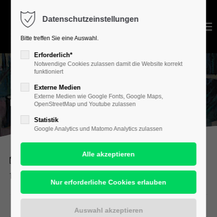
Datenschutzeinstellungen
Login
Menu
Bitte treffen Sie eine Auswahl.
Benutzername
Erforderlich*
Notwendige Cookies zulassen damit die Website korrekt
funktioniert
FRANK BORISCH
Externe Medien
Passwort
Externe Medien wie Google Fonts, Google Maps,
Malerei
OpenStreetMap und Youtube zulassen
Statistik
Google Analytics und Matomo Analytics zulassen
Anmelden
27. September – 19. Oktober 2014
Register
|
Lost your password?
Foyergalerie im Opernhaus Halle
Support
Lorem ipsum dolor sit amet: