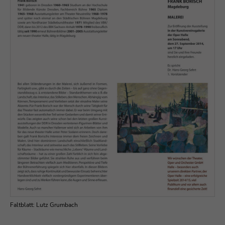
Drop us a line
info@yourdomain.com
About us
Lorem ipsum dolor sit amet, consectetuer
adipiscing elit.
Aenean commodo ligula eget dolor. Aenean
massa. Cum sociis natoque penatibus et magnis
dis parturient montes, nascetur ridiculus mus.
Donec quam felis, ultricies nec.
Faltblatt: Lutz Grumbach