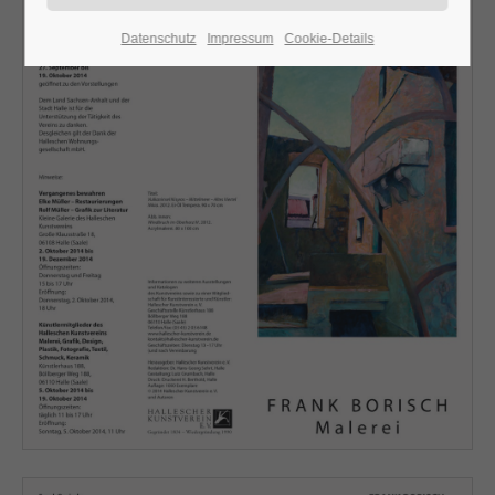
Datenschutz
Impressum
Cookie-Details
24h
/ 365days
We offer support for our customers
Mon - Fri 8:00am - 5:00pm
(GMT +1)
Get in touch
Cybersteel Inc.
376-293 City Road, Suite 600
San Francisco, CA 94102
Have any questions?
+44 1234 567 890