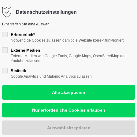
ontakt@hallescher-kunstverein.de
Datenschutzeinstellungen
port
Get in touch
Bitte treffen Sie eine Auswahl.
psum dolor sit amet:
Cybersteel Inc.
Erforderlich*
Notwendige Cookies zulassen damit die Website korrekt funktioniert
376-293 City Road, Suite 
nst
Wir lieben Kunst
Wir zeigen Kunst
Wir w
San Francisco, CA 94102
Externe Medien
4h
Externe Medien wie Google Fonts, Google Maps, OpenStreetMap und
Youtube zulassen
/ 365days
Have any questions?
Statistik
+44 1234 567 890
Google Analytics und Matomo Analytics zulassen
TTE
Drop us a line
r support for our
info@yourdomain.com
ers
Fri 8:00am - 5:00pm
(GMT