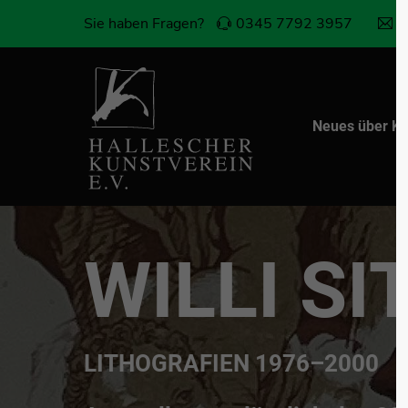
Sie haben Fragen?
0345 7792 3957
k
Login
Sup
Benutzername
Lorem i
Neues über Ku
2
Passwort
WILLI SI
We offe
Anmelden
custom
Mon - 
Register
|
Lost your password?
+1)
LITHOGRAFIEN 1976–2000