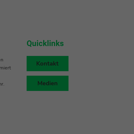
Quicklinks
en
Kontakt
miert
Medien
r.