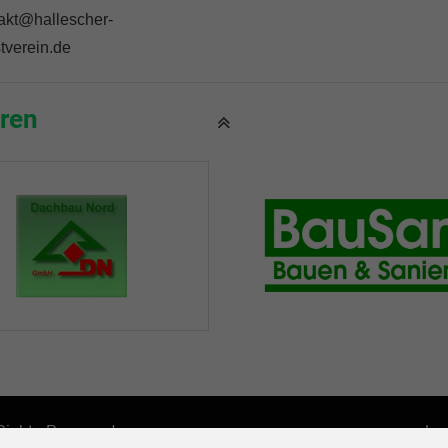
akt@hallescher-
tverein.de
ren
 Rights Reserved.
Im