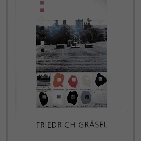
Drop us a line
info@yourdomain.com
About us
Lorem ipsum dolor sit amet, consectetuer
adipiscing elit.
Aenean commodo ligula eget dolor. Aenean
massa. Cum sociis natoque penatibus et magnis
dis parturient montes, nascetur ridiculus mus.
Donec quam felis, ultricies nec.