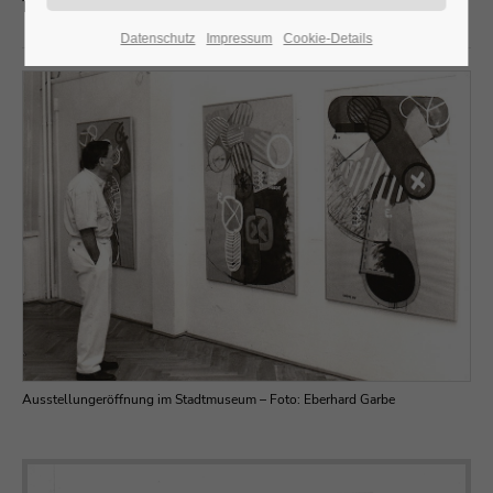
Stadtmuseum Halle, Lerchenfeldstraße
Datenschutz
Impressum
Cookie-Details
24h
/ 365days
We offer support for our customers
Mon - Fri 8:00am - 5:00pm
(GMT +1)
Get in touch
Cybersteel Inc.
376-293 City Road, Suite 600
San Francisco, CA 94102
Ausstellungeröffnung im Stadtmuseum – Foto: Eberhard Garbe
Have any questions?
+44 1234 567 890