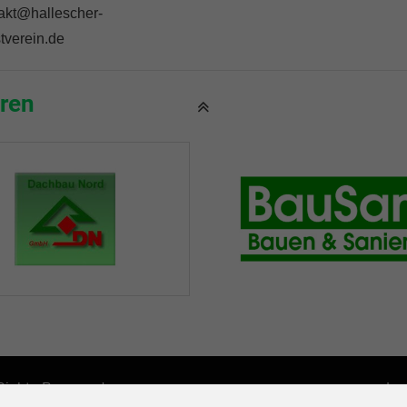
akt@hallescher-
tverein.de
ren
 Rights Reserved.
Im