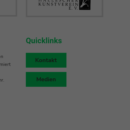
Quicklinks
en
Kontakt
miert
Medien
r.