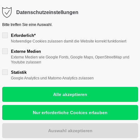
ontakt@hallescher-kunstverein.de
Datenschutzeinstellungen
port
Get in touch
Bitte treffen Sie eine Auswahl.
psum dolor sit amet:
Cybersteel Inc.
Erforderlich*
Notwendige Cookies zulassen damit die Website korrekt funktioniert
376-293 City Road, Suite 
nst
Wir lieben Kunst
Wir zeigen Kunst
Wir w
San Francisco, CA 94102
Externe Medien
4h
Externe Medien wie Google Fonts, Google Maps, OpenStreetMap und
Youtube zulassen
/ 365days
Have any questions?
Statistik
+44 1234 567 890
Google Analytics und Matomo Analytics zulassen
AGALL /
Drop us a line
r support for our
info@yourdomain.com
ers
Fri 8:00am - 5:00pm
(GMT
 KAPLAN